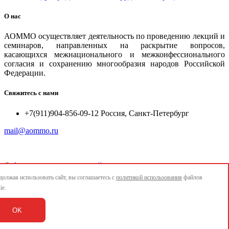
О нас
АОММО осуществляет деятельность по проведению лекций и
семинаров, направленных на раскрытие вопросов,
касающихся межнационального и межконфессионального
согласия и сохранению многообразия народов Российской
Федерации.
Свяжитесь с нами
+7(911)904-856-09-12 Россия, Санкт-Петербург
mail@aommo.ru
©
Ассоциация организаций по реализации национальных
проектов и достижению национальных целей развития
олжая использовать сайт, вы соглашаетесь с
политикой использования
файлов
"АОММО"
ie.
e-mail:
mail@aommo.ru
OK