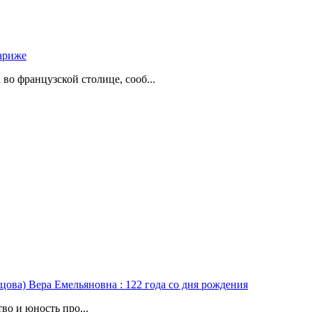
ариже
о французской столице, сооб...
цова) Вера Емельяновна : 122 года со дня рождения
во и юность про...