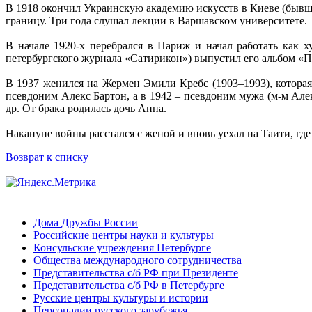
В 1918 окончил Украинскую академию искусств в Киеве (бывш.
границу. Три года слушал лекции в Варшавском университете.
В начале 1920-х перебрался в Париж и начал работать как 
петербургского журнала «Сатирикон») выпустил его альбом «Пи
В 1937 женился на Жермен Эмили Кребс (1903–1993), которая
псевдоним Алекс Бартон, а в 1942 – псевдоним мужа (м-м Але
др. От брака родилась дочь Анна.
Накануне войны расстался с женой и вновь уехал на Таити, гд
Возврат к списку
Дома Дружбы России
Российские центры науки и культуры
Консульские учреждения Петербурге
Общества международного сотрудничества
Представительства с/б РФ при Президенте
Представительства с/б РФ в Петербурге
Русские центры культуры и истории
Персоналии русского зарубежья