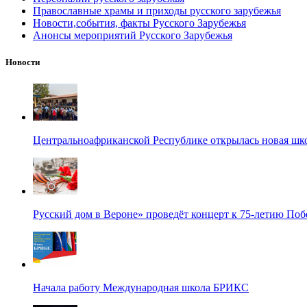
Православные храмы и приходы русского зарубежья
Новости,события, факты Русского Зарубежья
Анонсы мероприятий Русского Зарубежья
Новости
Центральноафриканской Республике открылась новая шк
Русский дом в Вероне» проведёт концерт к 75-летию По
Начала работу Международная школа БРИКС