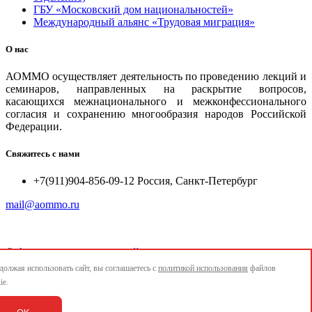
ГБУ «Московский дом национальностей»
Международный альянс «Трудовая миграция»
О нас
АОММО осуществляет деятельность по проведению лекций и
семинаров, направленных на раскрытие вопросов,
касающихся межнационального и межконфессионального
согласия и сохранению многообразия народов Российской
Федерации.
Свяжитесь с нами
+7(911)904-856-09-12 Россия, Санкт-Петербург
mail@aommo.ru
©
Ассоциация организаций по реализации национальных
проектов и достижению национальных целей развития
олжая использовать сайт, вы соглашаетесь с
политикой использования
файлов
"АОММО"
ie.
e-mail:
mail@aommo.ru