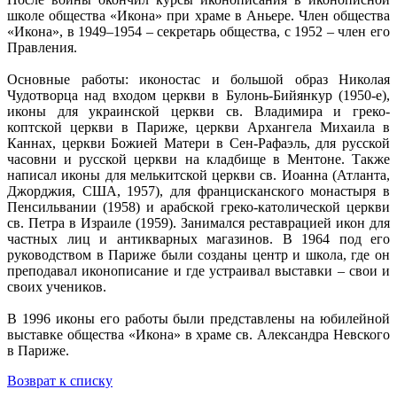
школе общества «Икона» при храме в Аньере. Член общества
«Икона», в 1949–1954 – секретарь общества, с 1952 – член его
Правления.
Основные работы: иконостас и большой образ Николая
Чудотворца над входом церкви в Булонь-Бийянкур (1950-е),
иконы для украинской церкви св. Владимира и греко-
коптской церкви в Париже, церкви Архангела Михаила в
Каннах, церкви Божией Матери в Сен-Рафаэль, для русской
часовни и русской церкви на кладбище в Ментоне. Также
написал иконы для мелькитской церкви св. Иоанна (Атланта,
Джорджия, США, 1957), для францисканского монастыря в
Пенсильвании (1958) и арабской греко-католической церкви
св. Петра в Израиле (1959). Занимался реставрацией икон для
частных лиц и антикварных магазинов. В 1964 под его
руководством в Париже были созданы центр и школа, где он
преподавал иконописание и где устраивал выставки – свои и
своих учеников.
В 1996 иконы его работы были представлены на юбилейной
выставке общества «Икона» в храме св. Александра Невского
в Париже.
Возврат к списку