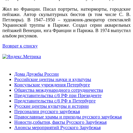
Жил во Франции. Писал портреты, натюрморты, городские
пейзажи. Автор скульптурных бюстов (в том числе С. В.
Петлюры). В 1947–1950 – художник-декоратор спектаклей
Украинской труппы в Париже. Создал серии акварельных
пейзажей Венеции, юга Франции и Парижа. В 1974 выпустил
альбом рисунков.
Возврат к списку
Дома Дружбы России
Российские центры науки и культуры
Консульские учреждения Петербурге
Общества международного сотрудничества
Представительства с/б РФ при Президенте
Представительства с/б РФ в Петербурге
Русские центры культуры и истории
Персоналии русского зарубежья
Православные храмы и приходы русского зарубежья
Новости,события, факты Русского Зарубежья
Анонсы мероприятий Русского Зарубежья