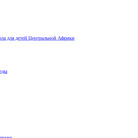
ола для детей Центральной Африки
беды
ариже