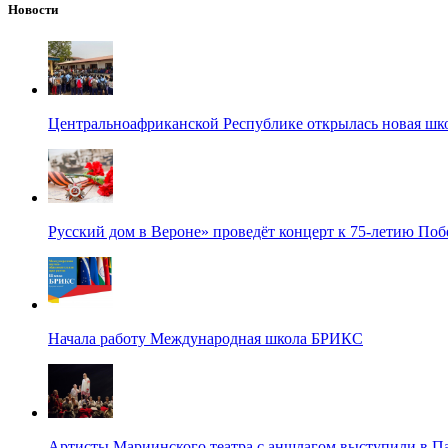
Новости
Центральноафриканской Республике открылась новая шк
Русский дом в Вероне» проведёт концерт к 75-летию По
Начала работу Международная школа БРИКС
Артисты Мариинского театра с аншлагом выступили в П