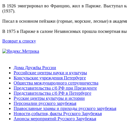
В 1926 эмигрировал во Францию, жил в Париже. Выступал ка
(1937).
Писал в основном пейзажи (горные, морские, лесные) в акаде
В 1975 в Париже в салоне Независимых прошла посмертная вы
Возврат к списку
Дома Дружбы России
Российские центры науки и культуры
Консульские учреждения Петербурге
Общества международного сотрудничества
Представительства с/б РФ при Президенте
Представительства с/б РФ в Петербурге
Русские центры культуры и истории
Персоналии русского зарубежья
Православные храмы и приходы русского зарубежья
Новости,события, факты Русского Зарубежья
Анонсы мероприятий Русского Зарубежья