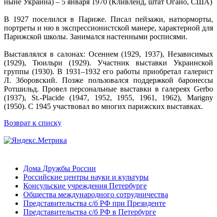
ныне Украина) – 5 января 1970 (Кливленд, штат Огайо, США)
В 1927 поселился в Париже. Писал пейзажи, натюрморты,
портреты и ню в экспрессионистской манере, характерной для
Парижской школы. Занимался настенными росписями.
Выставлялся в салонах: Осеннем (1929, 1937), Независимых
(1929), Тюильри (1929). Участник выставки Украинской
группы (1930). В 1931–1932 его работы приобретал галерист
Л. Зборовский. Позже пользовался поддержкой баронессы
Ротшильд. Провел персональные выставки в галереях Gerbo
(1937), St.-Placide (1947, 1952, 1955, 1961, 1962), Marigny
(1950). С 1945 участвовал во многих парижских выставках.
Возврат к списку
Дома Дружбы России
Российские центры науки и культуры
Консульские учреждения Петербурге
Общества международного сотрудничества
Представительства с/б РФ при Президенте
Представительства с/б РФ в Петербурге