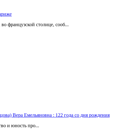
ариже
о французской столице, сооб...
цова) Вера Емельяновна : 122 года со дня рождения
во и юность про...