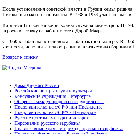
После установления советской власти в Грузии семья решила
Писала пейзажи и натюрморты. В 1938 и 1939 участвовала в вы
Во время Второй мировой войны служила медсестрой. В 1943 
первую выставку ее работ вместе с Дорой Маар.
С 1960-х работала в основном в абстрактной манере. В 19
частности, исполнила иллюстрации к поэтическим сборникам Пье
Возврат к списку
Дома Дружбы России
Российские центры науки и культуры
Консульские учреждения Петербурге
Общества международного сотрудничества
Представительства с/б РФ при Президенте
Представительства с/б РФ в Петербурге
Русские центры культуры и истории
Персоналии русского зарубежья
Православные храмы и приходы русского зарубежья
Новости,события, факты Русского Зарубежья