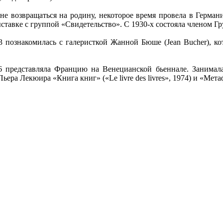
 не возвращаться на родину, некоторое время провела в Герман
ставке с группой «Свидетельство». С 1930-х состояла членом Гр
познакомилась с галеристкой Жанной Бюше (Jean Bucher), кот
66 представляла Францию на Венецианской бьеннале. Занима
ра Лекюира «Книга книг» («Le livre des livres», 1974) и «Мета