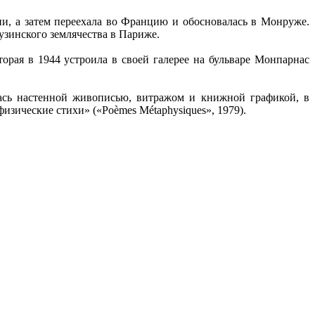
ии, а затем переехала во Францию и обосновалась в Монруже.
узинского землячества в Париже.
орая в 1944 устроила в своей галерее на бульваре Монпарнас
лась настенной живописью, витражом и книжной графикой, в
физические стихи» («Poèmes Métaphysiques», 1979).