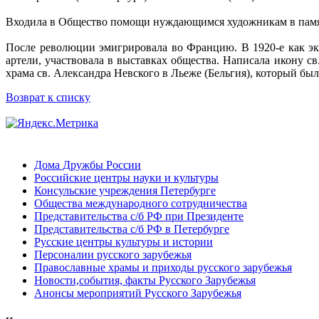
Входила в Общество помощи нуждающимся художникам в память
После революции эмигрировала во Францию. В 1920-е как эк
артели, участвовала в выставках общества. Написала икону с
храма св. Александра Невского в Льеже (Бельгия), который б
Возврат к списку
Дома Дружбы России
Российские центры науки и культуры
Консульские учреждения Петербурге
Общества международного сотрудничества
Представительства с/б РФ при Президенте
Представительства с/б РФ в Петербурге
Русские центры культуры и истории
Персоналии русского зарубежья
Православные храмы и приходы русского зарубежья
Новости,события, факты Русского Зарубежья
Анонсы мероприятий Русского Зарубежья