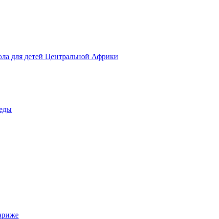
ола для детей Центральной Африки
беды
ариже