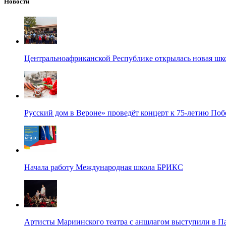
Новости
Центральноафриканской Республике открылась новая шк
Русский дом в Вероне» проведёт концерт к 75-летию По
Начала работу Международная школа БРИКС
Артисты Мариинского театра с аншлагом выступили в П