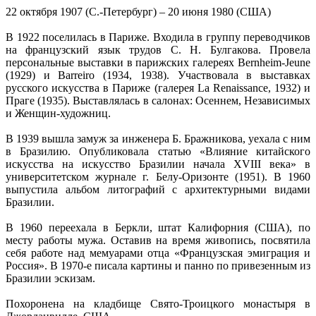
22 октября 1907 (С.-Петербург) – 20 июня 1980 (США)
В 1922 поселилась в Париже. Входила в группу переводчиков
на французский язык трудов С. Н. Булгакова. Провела
персональные выставки в парижских галереях Bernheim-Jeune
(1929) и Barreiro (1934, 1938). Участвовала в выставках
русского искусства в Париже (галерея La Renaissance, 1932) и
Праге (1935). Выставлялась в салонах: Осеннем, Независимых
и Женщин-художниц.
В 1939 вышла замуж за инженера Б. Бражникова, уехала с ним
в Бразилию. Опубликовала статью «Влияние китайского
искусства на искусство Бразилии начала XVIII века» в
университетском журнале г. Белу-Оризонте (1951). В 1960
выпустила альбом литографий с архитектурными видами
Бразилии.
В 1960 переехала в Беркли, штат Калифорния (США), по
месту работы мужа. Оставив на время живопись, посвятила
себя работе над мемуарами отца «Французская эмиграция и
Россия». В 1970-е писала картины и панно по привезенным из
Бразилии эскизам.
Похоронена на кладбище Свято-Троицкого монастыря в