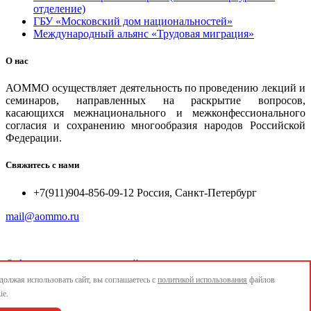
отделение)
ГБУ «Московский дом национальностей»
Международный альянс «Трудовая миграция»
О нас
АОММО осуществляет деятельность по проведению лекций и
семинаров, направленных на раскрытие вопросов,
касающихся межнационального и межконфессионального
согласия и сохранению многообразия народов Российской
Федерации.
Свяжитесь с нами
+7(911)904-856-09-12 Россия, Санкт-Петербург
mail@aommo.ru
©
Ассоциация организаций по реализации национальных
проектов и достижению национальных целей развития
олжая использовать сайт, вы соглашаетесь с
политикой использования
файлов
"АОММО"
ie.