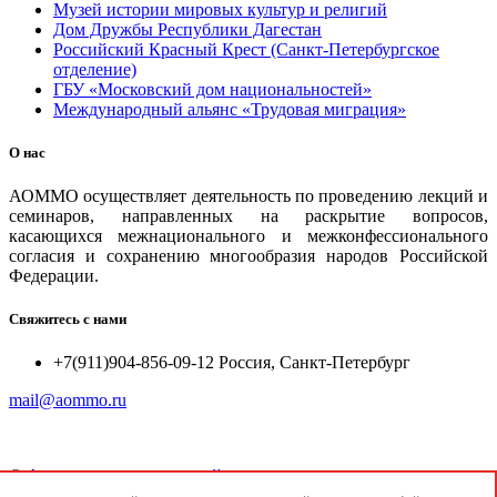
Музей истории мировых культур и религий
Дом Дружбы Республики Дагестан
Российский Красный Крест (Санкт-Петербургское
отделение)
ГБУ «Московский дом национальностей»
Международный альянс «Трудовая миграция»
О нас
АОММО осуществляет деятельность по проведению лекций и
семинаров, направленных на раскрытие вопросов,
касающихся межнационального и межконфессионального
согласия и сохранению многообразия народов Российской
Федерации.
Свяжитесь с нами
+7(911)904-856-09-12 Россия, Санкт-Петербург
mail@aommo.ru
©
Ассоциация организаций по реализации национальных
проектов и достижению национальных целей развития