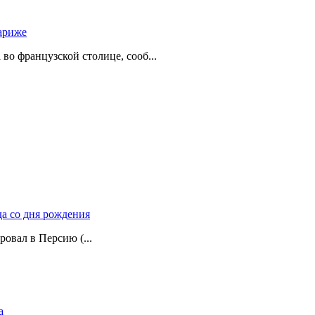
ариже
о французской столице, сооб...
да со дня рождения
ровал в Персию (...
а