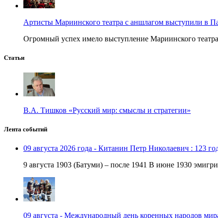
Артисты Мариинского театра с аншлагом выступили в П
Огромный успех имело выступление Мариинского театра в
Статьи
В.А. Тишков «Русский мир: смыслы и стратегии»
Лента событий
09 августа 2026 года - Китанин Петр Николаевич : 123 го
9 августа 1903 (Батуми) – после 1941 В июне 1930 эмигри
09 августа - Международный день коренных народов мир