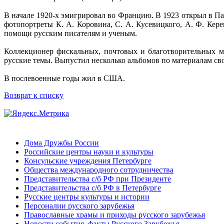
В начале 1920-х эмигрировал во Францию. В 1923 открыл в Пар
фотопортреты К. А. Коровина, С. А. Кусевицкого, А. Ф. Кере
помощи русским писателям и ученым.
Коллекционер фискальных, почтовых и благотворительных ма
русские темы. Выпустил несколько альбомов по материалам св
В послевоенные годы жил в США.
Возврат к списку
Дома Дружбы России
Российские центры науки и культуры
Консульские учреждения Петербурге
Общества международного сотрудничества
Представительства с/б РФ при Президенте
Представительства с/б РФ в Петербурге
Русские центры культуры и истории
Персоналии русского зарубежья
Православные храмы и приходы русского зарубежья
Новости,события, факты Русского Зарубежья