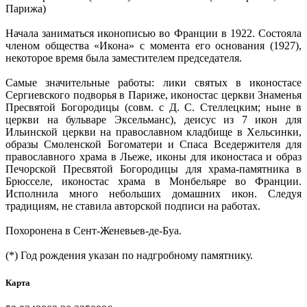
Парижа)
Начала заниматься иконописью во Франции в 1922. Состояла
членом общества «Икона» с момента его основания (1927),
некоторое время была заместителем председателя.
Самые значительные работы: лики святых в иконостасе
Сергиевского подворья в Париже, иконостас церкви Знаменья
Пресвятой Богородицы (совм. с Д. С. Стеллецким; ныне в
церкви на бульваре Эксельманс), деисус из 7 икон для
Ильинской церкви на православном кладбище в Хельсинки,
образы Смоленской Богоматери и Спаса Вседержителя для
православного храма в Льеже, иконы для иконостаса и образ
Печорской Пресвятой Богородицы для храма-памятника в
Брюсселе, иконостас храма в Монбельяре во Франции.
Исполнила много небольших домашних икон. Следуя
традициям, не ставила авторской подписи на работах.
Похоронена в Сент-Женевьев-де-Буа.
(*) Год рождения указан по надгробному памятнику.
Карта