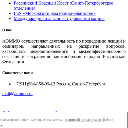
Российский Красный Крест (Санкт-Петербургское
отделение)
ГБУ «Московский дом национальностей»
Международный альянс «Трудовая миграция»
О нас
АОММО осуществляет деятельность по проведению лекций и
семинаров, направленных на раскрытие вопросов,
касающихся межнационального и межконфессионального
согласия и сохранению многообразия народов Российской
Федерации.
Свяжитесь с нами
+7(911)904-856-09-12 Россия, Санкт-Петербург
mail@aommo.ru
©
Ассоциация организаций по реализации национальных
проектов и достижению национальных целей развития
олжая использовать сайт, вы соглашаетесь с
политикой использования
файлов
"АОММО"
ie.