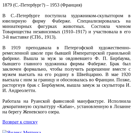
1879 (С.-Петербург?) – 1953 (Франция)
В С.-Петербурге поступила художником-скульптором в
ювелирную фирму Фаберже. Специализировалась на
миниатюрных фигурках животных. Состояла членом
Товарищества независимых (1910–1917) и участвовала в его
3-й выставке (СПб., 1913).
В 1919 преподавала в Петергофской художественно-
ремесленной школе при бывшей Императорской гранильной
фабрике. Вышла за муж за овдовевшего Ф. П. Бирбаума,
бывшего главного художника фирмы Фаберже. Брак был
заключен формально, чтобы получить разрешение вместе с
мужем выехать на его родину в Швейцарию. В мае 1920
выехала с ним за границу и обосновалась во Франции. Позже,
расторгнув брак с Бирбаумом, вышла замуж за скульптора И.
И. Андреолетти.
Работала на Руанской фаянсовой мануфактуре. Исполнила
декоративную скульптуру «Кабан», установленную в Лозанне
на берегу Женевского озера.
Возврат к списку