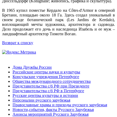
Дюссельдорфе (Könighalle; живопись, графика и скульптура).
В 1965 купил поместье Кердало на Côtes-d'Armor в северной
Бретани, площадью около 18 Га. Здесь создал уникальный в
своем роде ботанический парк (Les Jardins de Kеrdаlo),
воплощающий мечты художника, архитектора и садовода.
Дело продолжает его дочь и наследница Изабель и ее муж –
ландшафтный архитектор Тимоти Воган.
Возврат к списку
Дома Дружбы России
Российские центры науки и культуры
Консульские учреждения Петербурге
Общества международного сотрудничества
Представительства с/б РФ при Президенте
Представительства с/б РФ в Петербурге
Русские центры культуры и истории
Персоналии русского зарубежья
Православные храмы и приходы русского зарубежья
Новости,события, факты Русского Зарубежья
Анонсы мероприятий Русского Зарубежья