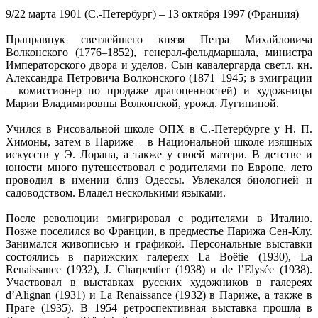
9/22 марта 1901 (С.-Петербург) – 13 октября 1997 (Франция)
Праправнук светлейшего князя Петра Михайловича
Волконского (1776–1852), генерал-фельдмаршала, министра
Императорского двора и уделов. Сын кавалергарда светл. кн.
Александра Петровича Волконского (1871–1945; в эмиграции
– комиссионер по продаже драгоценностей) и художницы
Марии Владимировны Волконской, урожд. Лугининой.
Учился в Рисовальной школе ОПХ в С.-Петербурге у Н. П.
Химоны, затем в Париже – в Национальной школе изящных
искусств у Э. Лорана, а также у своей матери. В детстве и
юности много путешествовал с родителями по Европе, лето
проводил в имении близ Одессы. Увлекался биологией и
садоводством. Владел несколькими языками.
После революции эмигрировал с родителями в Италию.
Позже поселился во Франции, в предместье Парижа Сен-Клу.
Занимался живописью и графикой. Персональные выставки
состоялись в парижских галереях La Boёtie (1930), La
Renaissance (1932), J. Charpentier (1938) и de l’Elysée (1938).
Участвовал в выставках русских художников в галереях
d’Alignan (1931) и La Renaissance (1932) в Париже, а также в
Праге (1935). В 1954 ретроспективная выставка прошла в