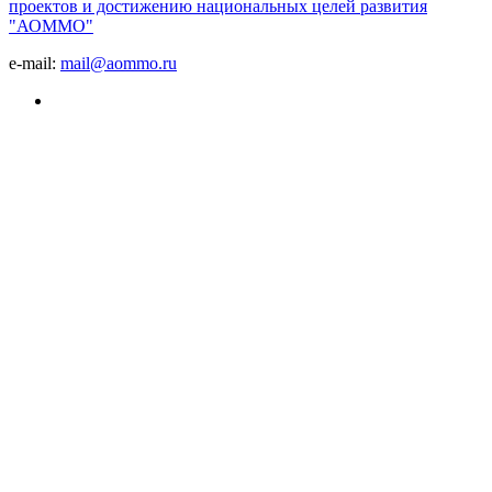
проектов и достижению национальных целей развития
"АОММО"
e-mail:
mail@aommo.ru