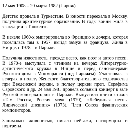
12 мая 1908 – 29 марта 1982 (Париж)
Детство провела в Туркестане. В юности переехала в Москву,
получила архитектурное образование. В годы войны жила в
эвакуации в Ташкенте.
В начале 1960-х эмигрировала во Францию к дочери, которая
поселилась там в 1957, выйдя замуж за француза. Жила в
Ницце, с 1978 – в Париже.
Получила известность, прежде всего, как поэт и автор песен.
В 1970-е выступала с чтением на вечерах Литературно-
артистического кружка в Ницце и перед пансионерами
Русского дома в Монморанси (под Парижем). Участвовала в
вечерах в пользу Женского благотворительного содружества
при Введенской церкви, в пользу церкви преп. Серафима
Саровского и др. 24 мая 1981 провела сольный концерт в зале
Русской консерватории в Париже. Выпустила книги стихов
«Там Россия, Россия моя» (1970), «Лебединая песнь.
Лирический дневник» (1973). Член Союза французских
композиторов.
Занималась живописью, писала пейзажи, натюрморты и
портреты.