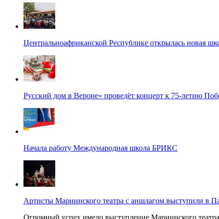
Центральноафриканской Республике открылась новая шк
Русский дом в Вероне» проведёт концерт к 75-летию По
Начала работу Международная школа БРИКС
Артисты Мариинского театра с аншлагом выступили в П
Огромный успех имело выступление Мариинского театра в