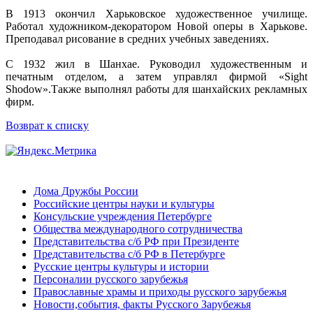
В 1913 окончил Харьковское художественное училище.
Работал художником-декоратором Новой оперы в Харькове.
Преподавал рисование в средних учебных заведениях.
С 1932 жил в Шанхае. Руководил художественным и
печатным отделом, а затем управлял фирмой «Sight
Shodow».Также выполнял работы для шанхайских рекламных
фирм.
Возврат к списку
Дома Дружбы России
Российские центры науки и культуры
Консульские учреждения Петербурге
Общества международного сотрудничества
Представительства с/б РФ при Президенте
Представительства с/б РФ в Петербурге
Русские центры культуры и истории
Персоналии русского зарубежья
Православные храмы и приходы русского зарубежья
Новости,события, факты Русского Зарубежья