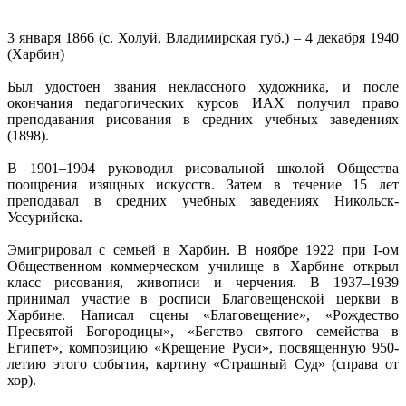
3 января 1866 (с. Холуй, Владимирская губ.) – 4 декабря 1940
(Харбин)
Был удостоен звания неклассного художника, и после
окончания педагогических курсов ИАХ получил право
преподавания рисования в средних учебных заведениях
(1898).
В 1901–1904 руководил рисовальной школой Общества
поощрения изящных искусств. Затем в течение 15 лет
преподавал в средних учебных заведениях Никольск-
Уссурийска.
Эмигрировал с семьей в Харбин. В ноябре 1922 при I-ом
Общественном коммерческом училище в Харбине открыл
класс рисования, живописи и черчения. В 1937–1939
принимал участие в росписи Благовещенской церкви в
Харбине. Написал сцены «Благовещение», «Рождество
Пресвятой Богородицы», «Бегство святого семейства в
Египет», композицию «Крещение Руси», посвященную 950-
летию этого события, картину «Страшный Суд» (справа от
хор).