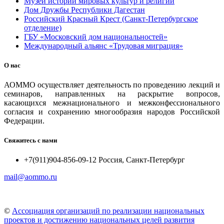
Музей истории мировых культур и религий
Дом Дружбы Республики Дагестан
Российский Красный Крест (Санкт-Петербургское
отделение)
ГБУ «Московский дом национальностей»
Международный альянс «Трудовая миграция»
О нас
АОММО осуществляет деятельность по проведению лекций и
семинаров, направленных на раскрытие вопросов,
касающихся межнационального и межконфессионального
согласия и сохранению многообразия народов Российской
Федерации.
Свяжитесь с нами
+7(911)904-856-09-12 Россия, Санкт-Петербург
mail@aommo.ru
©
Ассоциация организаций по реализации национальных
проектов и достижению национальных целей развития