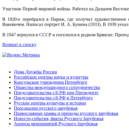
Участник Первой мировой войны. Работал на Дальнем Востоке м
В 1920-е перебрался в Париж, где получил художественное 
Вакевичем. Написал портрет И. А. Бунина (1933). В 1939 уеха
В 1947 вернулся в СССР и поселился в родном Брянске. Препод
Возврат к списку
Дома Дружбы России
Российские центры науки и культуры
Консульские учреждения Петербурге
Общества международного сотрудничества
Представительства с/б РФ при Президенте
Представительства с/б РФ в Петербурге
Русские центры культуры и истории
Персоналии русского зарубежья
Православные храмы и приходы русского зарубежья
Новости,события, факты Русского Зарубежья
Анонсы мероприятий Русского Зарубежья