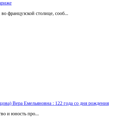
ариже
о французской столице, сооб...
цова) Вера Емельяновна : 122 года со дня рождения
во и юность про...