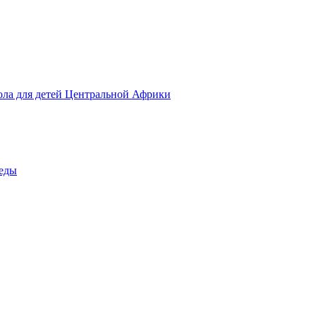
ола для детей Центральной Африки
беды