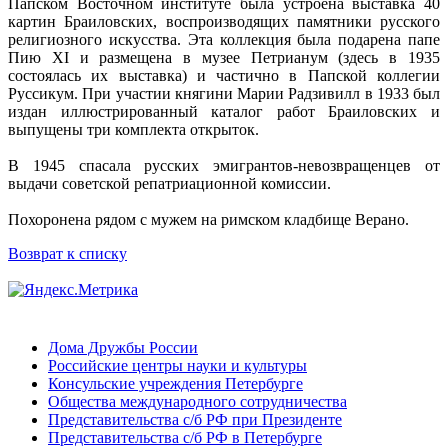
Папском Восточном институте была устроена выставка 40
картин Браиловских, воспроизводящих памятники русского
религиозного искусства. Эта коллекция была подарена папе
Пию XI и размещена в музее Петрианум (здесь в 1935
состоялась их выставка) и частично в Папской коллегии
Руссикум. При участии княгини Марии Радзивилл в 1933 был
издан иллюстрированный каталог работ Браиловских и
выпущены три комплекта открыток.
В 1945 спасала русских эмигрантов-невозвращенцев от
выдачи советской репатриационной комиссии.
Похоронена рядом с мужем на римском кладбище Верано.
Возврат к списку
Дома Дружбы России
Российские центры науки и культуры
Консульские учреждения Петербурге
Общества международного сотрудничества
Представительства с/б РФ при Президенте
Представительства с/б РФ в Петербурге