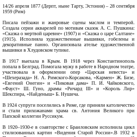
14/26 апреля 1877 (Дерпт, ныне Тарту, Эстония) – 28 сентября
1959 (Рим)
Писала пейзажи и жанровые сцены маслом и темперой.
Создала серии акварелей по мотивам сказок А. С. Пушкина:
«Сказка о мертвой царевне» (1907) и «Сказка о царе Салтане»
(1915). Исполняла художественные вышивки, гобелены и
декоративные панно. Организовала ателье художественной
вышивки в Хлудовском тупике.
В 1917 выехала в Крым. В 1918 через Константинополь
попала в Белград. Помогала мужу в работе в Народном театре,
участвовала в оформлении опер «Царская невеста» и
«Шехеразада» Н. А. Римского-Корсакова, «Кармен» Ж. Бизе,
«Евгений Онегин» и «Пиковая дама» П. И. Чайковского,
«Фауст» Ш. Гуно, драмы «Ричард III» и «Король Лир»
Шекспира, «Найденыш» Б. Нушича.
В 1924 супруги поселились в Риме, где приняли католичество
и стали прихожанами храма св. Антония Великого при
Папской коллегии Руссикум.
В 1920–1930-е в соавторстве с Браиловским исполнила цикл
стилизованных картин «Видения Старой России».В 1932 в