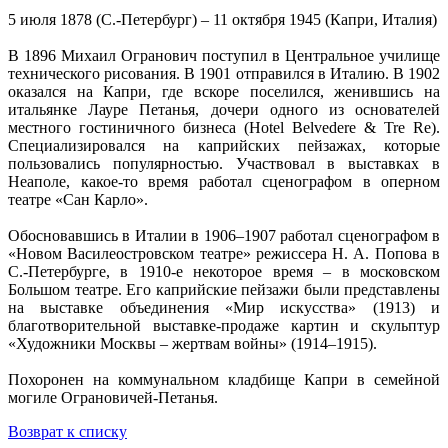
5 июля 1878 (С.-Петербург) – 11 октября 1945 (Капри, Италия)
В 1896 Михаил Огранович поступил в Центральное училище
технического рисования. В 1901 отправился в Италию. В 1902
оказался на Капри, где вскоре поселился, женившись на
итальянке Лауре Петанья, дочери одного из основателей
местного гостиничного бизнеса (Hotel Belvedere & Tre Re).
Специализировался на каприйских пейзажах, которые
пользовались популярностью. Участвовал в выставках в
Неаполе, какое-то время работал сценографом в оперном
театре «Сан Карло».
Обосновавшись в Италии в 1906‒1907 работал сценографом в
«Новом Василеостровском театре» режиссера Н. А. Попова в
С.-Петербурге, в 1910-е некоторое время – в московском
Большом театре. Его каприйские пейзажи были представлены
на выставке объединения «Мир искусства» (1913) и
благотворительной выставке-продаже картин и скульптур
«Художники Москвы – жертвам войны» (1914‒1915).
Похоронен на коммунальном кладбище Капри в семейной
могиле Ограновичей-Петанья.
Возврат к списку