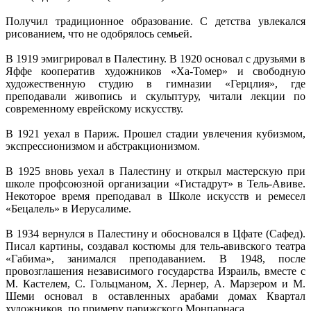
Получил традиционное образование. С детства увлекался
рисованием, что не одобрялось семьей.
В 1919 эмигрировал в Палестину. В 1920 основал с друзьями в
Яффе кооператив художников «Ха-Томер» и свободную
художественную студию в гимназии «Герцлия», где
преподавали живопись и скульптуру, читали лекции по
современному еврейскому искусству.
В 1921 уехал в Париж. Прошел стадии увлечения кубизмом,
экспрессионизмом и абстракционизмом.
В 1925 вновь уехал в Палестину и открыл мастерскую при
школе профсоюзной организации «Гистадрут» в Тель-Авиве.
Некоторое время преподавал в Школе искусств и ремесел
«Бецалель» в Иерусалиме.
В 1934 вернулся в Палестину и обосновался в Цфате (Сафед).
Писал картины, создавал костюмы для тель-авивского театра
«Габима», занимался преподаванием. В 1948, после
провозглашения независимого государства Израиль, вместе с
М. Кастелем, С. Гольцманом, Х. Лернер, А. Марзером и М.
Шеми основал в оставленных арабами домах Квартал
художников, по примеру парижского Монпарнаса.