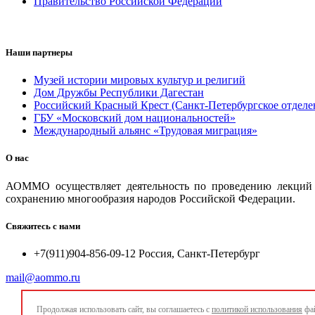
Правительство Российской Федерации
Наши партнеры
Музей истории мировых культур и религий
Дом Дружбы Республики Дагестан
Российский Красный Крест (Санкт-Петербургское отделе
ГБУ «Московский дом национальностей»
Международный альянс «Трудовая миграция»
О нас
АОММО осуществляет деятельность по проведению лекций и
сохранению многообразия народов Российской Федерации.
Свяжитесь с нами
+7(911)904-856-09-12 Россия, Санкт-Петербург
mail@aommo.ru
Продолжая использовать сайт, вы соглашаетесь с
политикой использования
фай