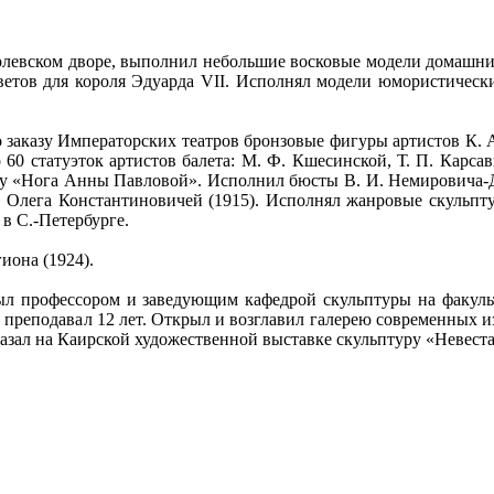
олевском дворе, выполнил небольшие восковые модели домашни
ветов для короля Эдуарда VII. Исполнял модели юмористическ
 заказу Императорских театров бронзовые фигуры артистов К. А
 60 статуэток артистов балета: М. Ф. Кшесинской, Т. П. Карсав
 «Нога Анны Павловой». Исполнил бюсты В. И. Немировича-Данч
и Олега Константиновичей (1915). Исполнял жанровые скульпт
в С.-Петербурге.
иона (1924).
Был профессором и заведующим кафедрой скульптуры на факуль
преподавал 12 лет. Открыл и возглавил галерею современных и
казал на Каирской художественной выставке скульптуру «Невест