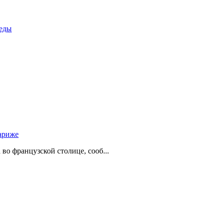
беды
ариже
о французской столице, сооб...