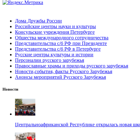
Дома Дружбы России
Российские центры науки и культуры
Консульские учреждения Петербурге
Общества международного сотрудничества
Представительства с/б РФ при Президенте
Представительства с/б РФ в Петербурге
Русские центры культуры и истории
Персоналии русского зарубежья
Православные храмы и приходы русского зарубежья
Новости,события, факты Русского Зарубежья
Анонсы мероприятий Русского Зарубежья
Новости
Центральноафриканской Республике открылась новая шк