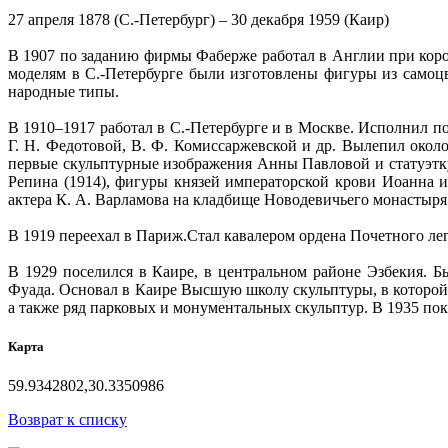
27 апреля 1878 (С.-Петербург) – 30 декабря 1959 (Каир)
В 1907 по заданию фирмы Фаберже работал в Англии при кор
моделям в С.-Петербурге были изготовлены фигуры из самоц
народные типы.
В 1910–1917 работал в С.-Петербурге и в Москве. Исполнил по
Г. Н. Федотовой, В. Ф. Комиссаржевской и др. Вылепил около
первые скульптурные изображения Анны Павловой и статуэтку
Репина (1914), фигуры князей императорской крови Иоанна 
актера К. А. Варламова на кладбище Новодевичьего монастыря 
В 1919 переехал в Париж.Стал кавалером ордена Почетного лег
В 1929 поселился в Каире, в центральном районе Эзбекия. 
Фуада. Основал в Каире Высшую школу скульптуры, в которой 
а также ряд парковых и монументальных скульптур. В 1935 по
Карта
59.9342802,30.3350986
Возврат к списку