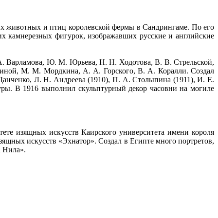
х животных и птиц королевской фермы в Сандрингаме. По его
их камнерезных фигурок, изображавших русские и английские
. Варламова, Ю. М. Юрьева, Н. Н. Ходотова, В. В. Стрельской,
иной, М. М. Мордкина, А. А. Горского, В. А. Коралли. Создал
енко, Л. Н. Андреева (1910), П. А. Столыпина (1911), И. Е.
уры. В 1916 выполнил скульптурный декор часовни на могиле
тете изящных искусств Каирского университета имени короля
зящных искусств «Эхнатор». Создал в Египте много портретов,
а Нила».