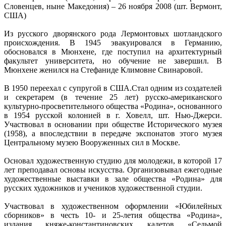
Словенцев, ныне Македония) – 26 ноября 2008 (шт. Вермонт,
США)
Из русского дворянского рода Лермонтовых шотландского
происхождения. В 1945 эвакуировался в Германию,
обосновался в Мюнхене, где поступил на архитектурный
факультет университета, но обучение не завершил. В
Мюнхене женился на Стефаниде Климовне Свинаровой.
В 1950 переехал с супругой в США.Стал одним из создателей
и секретарем (в течение 25 лет) русско-американского
культурно-просветительного общества «Родина», основанного
в 1954 русской колонией в г. Ховелл, шт. Нью-Джерси.
Участвовал в основании при обществе Исторического музея
(1958), а впоследствии в передаче экспонатов этого музея
Центральному музею Вооруженных сил в Москве.
Основал художественную студию для молодежи, в которой 17
лет преподавал основы искусства. Организовывал ежегодные
художественные выставки в зале общества «Родина» для
русских художников и учеников художественной студии.
Участвовал в художественном оформлении «Юбилейных
сборников» в честь 10- и 25-летия общества «Родина»,
издания княже-константиновских кадетов «Седьмой