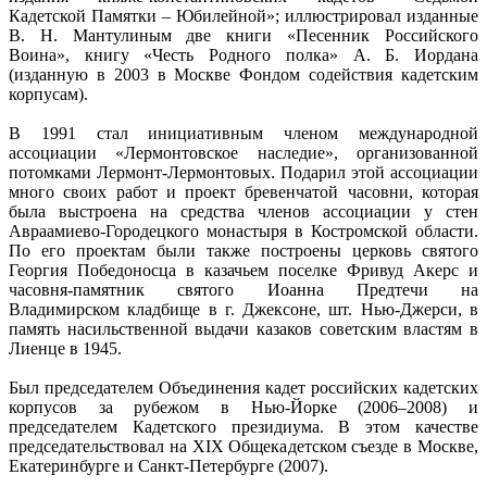
Кадетской Памятки – Юбилейной»; иллюстрировал изданные
В. Н. Мантулиным две книги «Песенник Российского
Воина», книгу «Честь Родного полка» А. Б. Иордана
(изданную в 2003 в Москве Фондом содействия кадетским
корпусам).
В 1991 стал инициативным членом международной
ассоциации «Лермонтовское наследие», организованной
потомками Лермонт-Лермонтовых. Подарил этой ассоциации
много своих работ и проект бревенчатой часовни, которая
была выстроена на средства членов ассоциации у стен
Авраамиево-Городецкого монастыря в Костромской области.
По его проектам были также построены церковь святого
Георгия Победоносца в казачьем поселке Фривуд Акерс и
часовня-памятник святого Иоанна Предтечи на
Владимирском кладбище в г. Джексоне, шт. Нью-Джерси, в
память насильственной выдачи казаков советским властям в
Лиенце в 1945.
Был председателем Объединения кадет российских кадетских
корпусов за рубежом в Нью-Йорке (2006–2008) и
председателем Кадетского президиума. В этом качестве
председательствовал на XIX Общекадетском съезде в Москве,
Екатеринбурге и Санкт-Петербурге (2007).