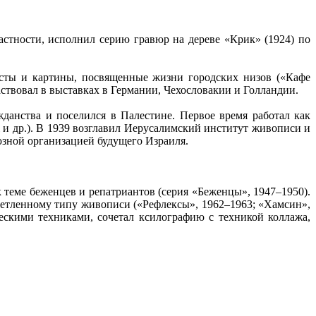
астности, исполнил серию гравюр на дереве «Крик» (1924) по
исты и картины, посвященные жизни городских низов («Кафе
частвовал в выставках в Германии, Чехословакии и Голландии.
данства и поселился в Палестине. Первое время работал как
 и др.). В 1939 возглавил Иерусалимский институт живописи и
юзной организацией будущего Израиля.
 теме беженцев и репатриантов (серия «Беженцы», 1947–1950).
ветленному типу живописи («Рефлексы», 1962–1963; «Хамсин»,
ескими техниками, сочетал ксилографию с техникой коллажа,