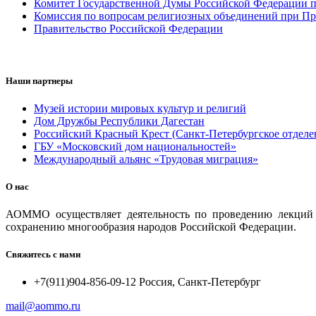
Комитет Государственной Думы Российской Федерации п
Комиссия по вопросам религиозных объединений при Пр
Правительство Российской Федерации
Наши партнеры
Музей истории мировых культур и религий
Дом Дружбы Республики Дагестан
Российский Красный Крест (Санкт-Петербургское отделе
ГБУ «Московский дом национальностей»
Международный альянс «Трудовая миграция»
О нас
АОММО осуществляет деятельность по проведению лекций и
сохранению многообразия народов Российской Федерации.
Свяжитесь с нами
+7(911)904-856-09-12 Россия, Санкт-Петербург
mail@aommo.ru