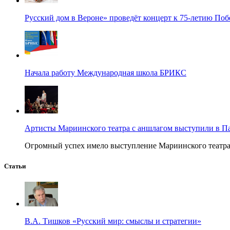
Русский дом в Вероне» проведёт концерт к 75-летию По
Начала работу Международная школа БРИКС
Артисты Мариинского театра с аншлагом выступили в П
Огромный успех имело выступление Мариинского театра в
Статьи
В.А. Тишков «Русский мир: смыслы и стратегии»