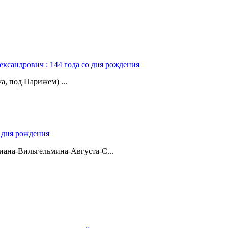
ександрович : 144 года со дня рождения
а, под Парижем) ...
о дня рождения
ана-Вильгельмина-Августа-С...