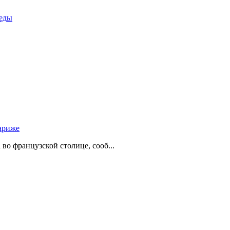
беды
ариже
о французской столице, сооб...