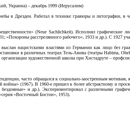
кий, Украина) – декабрь 1999 (Иерусалим)
чебы в Дрезден. Работал в технике гравюры и литографии, в ч
щественности» (Neue Sachlichkeit). Исполнял графические л
31; «Похороны расстрелянного рабочего», 1933 и др.). С 1927 у
л выслан нацистскими властями из Германии как лицо без граж
становки в различных театрах Тель-Авива (театры Habima, Ohel
 в организации художественной школы при Хистадруте – профсо
тенденции, часто обращался к социально-заостренным мотивам, к
 войны» (1967). В 1960-е пришел к более абстрактному и прос
 бездомные» и др.). Экспериментировал с различными графич
(«серия «Восточный Бостон», 1953).