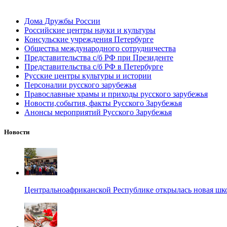
Дома Дружбы России
Российские центры науки и культуры
Консульские учреждения Петербурге
Общества международного сотрудничества
Представительства с/б РФ при Президенте
Представительства с/б РФ в Петербурге
Русские центры культуры и истории
Персоналии русского зарубежья
Православные храмы и приходы русского зарубежья
Новости,события, факты Русского Зарубежья
Анонсы мероприятий Русского Зарубежья
Новости
Центральноафриканской Республике открылась новая шк