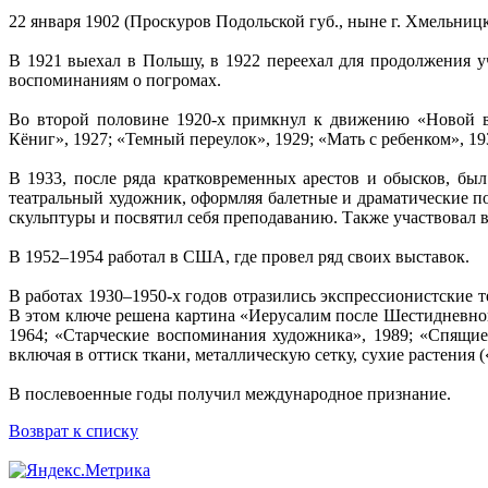
22 января 1902 (Проскуров Подольской губ., ныне г. Хмельниц
В 1921 выехал в Польшу, в 1922 переехал для продолжения у
воспоминаниям о погромах.
Во второй половине 1920-х примкнул к движению «Новой ве
Кёниг», 1927; «Темный переулок», 1929; «Мать с ребенком», 19
В 1933, после ряда кратковременных арестов и обысков, бы
театральный художник, оформляя балетные и драматические по
скульптуры и посвятил себя преподаванию. Также участвовал
В 1952–1954 работал в США, где провел ряд своих выставок.
В работах 1930–1950-х годов отразились экспрессионистские 
В этом ключе решена картина «Иерусалим после Шестидневной
1964; «Старческие воспоминания художника», 1989; «Спящие
включая в оттиск ткани, металлическую сетку, сухие растения 
В послевоенные годы получил международное признание.
Возврат к списку