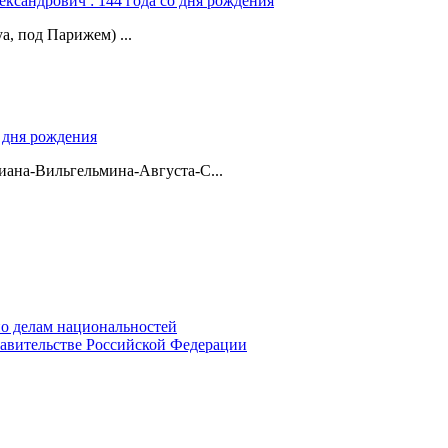
ександрович : 144 года со дня рождения
а, под Парижем) ...
о дня рождения
ана-Вильгельмина-Августа-С...
о делам национальностей
авительстве Российской Федерации