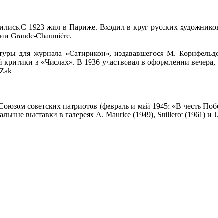
лились.С 1923 жил в Париже. Входил в круг русских художников
ии Grande-Chaumière.
туры для журнала «Сатирикон», издававшегося М. Корнфельд
ой критики в «Числах». В 1936 участвовал в оформлении вечера,
Zak.
оюзом советских патриотов (февраль и май 1945; «В честь Побе
е выставки в галереях A. Maurice (1949), Suillerot (1961) и J.