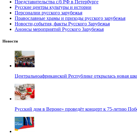
Представительства с/б РФ в Петербурге
Русские центры культуры и истории
Персоналии русского зарубежья
Православные храмы и приходы русского зарубежья
Новости,события, факты Русского Зарубежья
Анонсы мероприятий Русского Зарубежья
Новости
Центральноафриканской Республике открылась новая шк
Русский дом в Вероне» проведёт концерт к 75-летию По