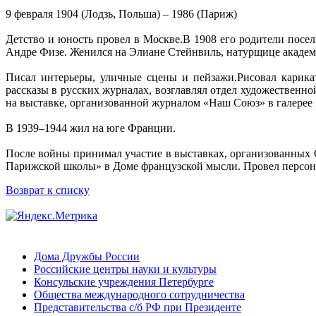
9 февраля 1904 (Лодзь, Польша) – 1986 (Париж)
Детство и юность провел в Москве.В 1908 его родители посе
Андре Физе. Женился на Элиане Стейнвиль, натурщице академ
Писал интерьеры, уличные сцены и пейзажи.Рисовал карика
рассказы в русских журналах, возглавлял отдел художественн
на выставке, организованной журналом «Наш Союз» в галерее 
В 1939–1944 жил на юге Франции.
После войны принимал участие в выставках, организованных С
Парижской школы» в Доме французской мысли. Провел персональны
Возврат к списку
Дома Дружбы России
Российские центры науки и культуры
Консульские учреждения Петербурге
Общества международного сотрудничества
Представительства с/б РФ при Президенте