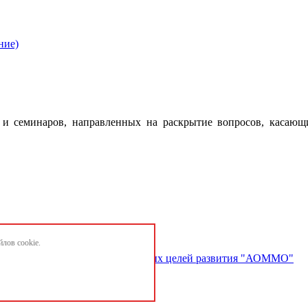
ние)
 семинаров, направленных на раскрытие вопросов, касающ
лов cookie.
ектов и достижению национальных целей развития "АОММО"