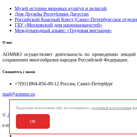
Музей истории мировых культур и религий
Дом Дружбы Республики Дагестан
Российский Красный Крест (Санкт-Петербургское отделе
ГБУ «Московский дом национальностей»
Международный альянс «Трудовая миграция»
О нас
АОММО осуществляет деятельность по проведению лекций и
сохранению многообразия народов Российской Федерации.
Свяжитесь с нами
+7(911)904-856-09-12 Россия, Санкт-Петербург
mail@aommo.ru
Продолжая использовать сайт, вы соглашаетесь с
политикой использования
фай
©
Ассоциация организаций по реализации национальных про
OK
e-mail:
mail@aommo.ru