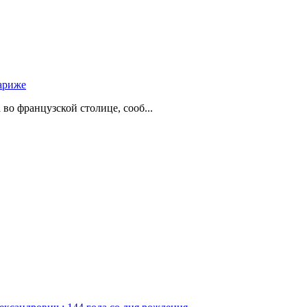
ариже
о французской столице, сооб...