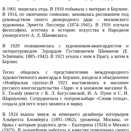
В 1901 лишилась отца. В 1910 побывала с матерью в Берлине.
В 1914, по окончании гимназии, занималась рисованием под
руководством своего двоюродного дяди – московского
художника Эрнеста Лисснера (1874–1941). В 1916 изучала
философию, эстетику и историю искусства в Народном
университете А. Л. Шанявского.
В 1920 познакомилась с художником-авангардистом и
литературоведом Эдуардом Густавовичем Шиманом (E.
Schiemann, 1885–1942). В 1921 уехала с ним в Прагу, а затем в
Берлин.
Тесно общалась с представителями международного
художественного авангарда в Берлине, входила в объединение
«Ноябрьская группа».В 1923 выставлялась в магазине
русского книгоиздательства «Заря» и в книжном магазине K.
E. Twardy (вместе с К. Л. Богуславской, И. А. Пуни и С. И.
Шаршуном). Сотрудничала с театром-кабаре «Синяя птица»,
создала для него эскиз занавеса и марку.
В 1924 вышла замуж за немецкого дизайнера интерьеров
Альбрехта Бломберга (1891–1962), уроженца Москвы, от
брака с которым родились дети – Екатерина (1924) и Михаил
(1925). В дальнейшем работала в качестве помощника своего