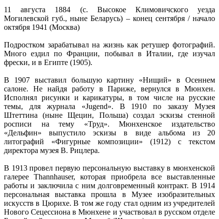
11 августа 1884 (с. Высокое Климовичского уезда
Могилевской губ., ныне Беларусь) – конец сентября / начало
октября 1941 (Москва)
Подростком зарабатывал на жизнь как ретушер фотографий.
Много ездил по Франции, побывал в Италии, где изучал
фрески, и в Египте (1905).
В 1907 выставил большую картину «Нищий» в Осеннем
салоне. Не найдя работу в Париже, вернулся в Мюнхен.
Исполнял рисунки и карикатуры, в том числе на русские
темы, для журнала «Jugend». В 1910 по заказу Музея
Штеттина (ныне Щецин, Польша) создал эскизы стенной
росписи на тему «Труд». Мюнхенское издательство
«Дельфин» выпустило эскизы в виде альбома из 20
литографий «Фигурные композиции» (1912) с текстом
директора музея В. Рицлера.
В 1913 провел первую персональную выставку в мюнхенской
галерее Thannhauser, которая приобрела все выставленные
работы и заключила с ним долговременный контракт. В 1914
персональная выставка прошла в Музее изобразительных
искусств в Цюрихе. В том же году стал одним из учредителей
Нового Сецессиона в Мюнхене и участвовал в русском отделе