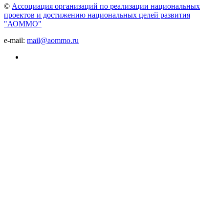
©
Ассоциация организаций по реализации национальных
проектов и достижению национальных целей развития
"АОММО"
e-mail:
mail@aommo.ru