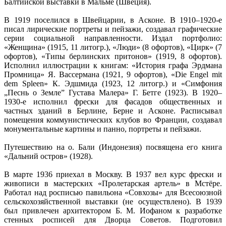
Балтийской выставки в Мальмё (Швеция).
В 1919 поселился в Швейцарии, в Асконе. В 1910–1920-е
писал лирические портреты и пейзажи, создавал графические
серии социальной направленности. Издал портфолио:
«Женщина» (1915, 11 литогр.), «Люди» (8 офортов), «Цирк» (7
офортов), «Типы берлинских притонов» (1919, 8 офортов).
Исполнил иллюстрации к книгам: «История графа Эрдмана
Промница» Я. Вассермана (1921, 9 офортов), «Die Engel mit
dem Spleen» К. Эдшмида (1923, 12 литогр.) и «Симфония
„Песнь о Земле” Густава Малера» Г. Бетге (1923). В 1920–
1930-е исполнил фрески для фасадов общественных и
частных зданий в Берлине, Берне и Асконе. Расписывал
помещения коммунистических клубов во Франции, создавал
монументальные картины и панно, портреты и пейзажи.
Путешествию на о. Бали (Индонезия) посвящена его книга
«Дальний остров» (1928).
В марте 1936 приехал в Москву. В 1937 вел курс фрески и
живописи в мастерских «Пролетарская артель» в Мстёре.
Работал над росписью павильона «Совхозы» для Всесоюзной
сельскохозяйственной выставки (не осуществлено). В 1939
был привлечен архитектором Б. М. Иофаном к разработке
стенных росписей для Дворца Советов. Подготовил