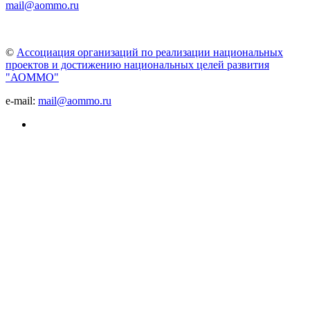
mail@aommo.ru
©
Ассоциация организаций по реализации национальных
проектов и достижению национальных целей развития
"АОММО"
e-mail:
mail@aommo.ru