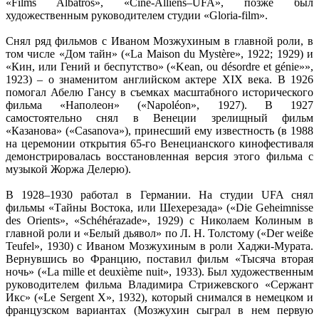
«Films Albatros», «Ciné-Alliens–UFA», позже был
художественным руководителем студии «Gloria-film».
Снял ряд фильмов с Иваном Мозжухиным в главной роли, в
том числе «Дом тайн» («La Maison du Mystère», 1922; 1929) и
«Кин, или Гений и беспутство» («Kean, ou désordre et génie»»,
1923) – о знаменитом английском актере XIX века. В 1926
помогал Абелю Гансу в съемках масштабного исторического
фильма «Наполеон» («Napoléon», 1927). В 1927
самостоятельно снял в Венеции зрелищный фильм
«Казанова» («Casanova»), принесший ему известность (в 1988
на церемонии открытия 65-го Венецианского кинофестиваля
демонстрировалась восстановленная версия этого фильма с
музыкой Жоржа Делерю).
В 1928–1930 работал в Германии. На студии UFA снял
фильмы «Тайны Востока, или Шехерезада» («Die Geheimnisse
des Orients», «Schéhérazade», 1929) с Николаем Колиным в
главной роли и «Белый дьявол» по Л. Н. Толстому («Der weiße
Teufel», 1930) c Иваном Мозжухиным в роли Хаджи-Мурата.
Вернувшись во Францию, поставил фильм «Тысяча вторая
ночь» («La mille et deuxième nuit», 1933). Был художественным
руководителем фильма Владимира Стрижевского «Сержант
Икс» («Le Sergent X», 1932), который снимался в немецком и
французском вариантах (Мозжухин сыграл в нем первую