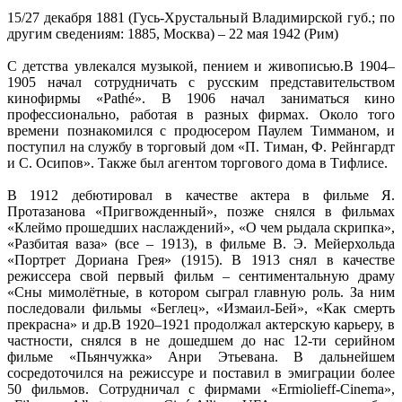
15/27 декабря 1881 (Гусь-Хрустальный Владимирской губ.; по
другим сведениям: 1885, Москва) – 22 мая 1942 (Рим)
С детства увлекался музыкой, пением и живописью.В 1904–
1905 начал сотрудничать с русским представительством
кинофирмы «Pathé». В 1906 начал заниматься кино
профессионально, работая в разных фирмах. Около того
времени познакомился с продюсером Паулем Тимманом, и
поступил на службу в торговый дом «П. Тиман, Ф. Рейнгардт
и С. Осипов». Также был агентом торгового дома в Тифлисе.
В 1912 дебютировал в качестве актера в фильме Я.
Протазанова «Пригвожденный», позже снялся в фильмах
«Клеймо прошедших наслаждений», «О чем рыдала скрипка»,
«Разбитая ваза» (все – 1913), в фильме В. Э. Мейерхольда
«Портрет Дориана Грея» (1915). В 1913 снял в качестве
режиссера свой первый фильм – сентиментальную драму
«Сны мимолётные, в котором сыграл главную роль. За ним
последовали фильмы «Беглец», «Измаил-Бей», «Как смерть
прекрасна» и др.В 1920–1921 продолжал актерскую карьеру, в
частности, снялся в не дошедшем до нас 12-ти серийном
фильме «Пьянчужка» Анри Этьевана. В дальнейшем
сосредоточился на режиссуре и поставил в эмиграции более
50 фильмов. Сотрудничал с фирмами «Ermiolieff-Cinema»,