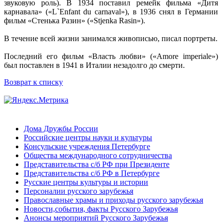
звуковую роль). В 1934 поставил ремейк фильма «Дитя
карнавала» («L`Enfant du carnaval»), в 1936 снял в Германии
фильм «Стенька Разин» («Stjenka Rasin»).
В течение всей жизни занимался живописью, писал портреты.
Последний его фильм «Власть любви» («Amore imperiale»)
был поставлен в 1941 в Италии незадолго до смерти.
Возврат к списку
Дома Дружбы России
Российские центры науки и культуры
Консульские учреждения Петербурге
Общества международного сотрудничества
Представительства с/б РФ при Президенте
Представительства с/б РФ в Петербурге
Русские центры культуры и истории
Персоналии русского зарубежья
Православные храмы и приходы русского зарубежья
Новости,события, факты Русского Зарубежья
Анонсы мероприятий Русского Зарубежья