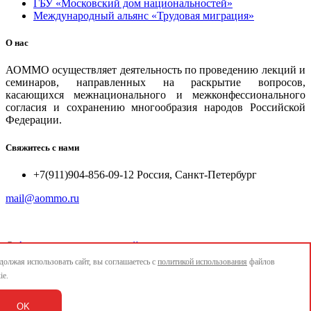
ГБУ «Московский дом национальностей»
Международный альянс «Трудовая миграция»
О нас
АОММО осуществляет деятельность по проведению лекций и
семинаров, направленных на раскрытие вопросов,
касающихся межнационального и межконфессионального
согласия и сохранению многообразия народов Российской
Федерации.
Свяжитесь с нами
+7(911)904-856-09-12 Россия, Санкт-Петербург
mail@aommo.ru
©
Ассоциация организаций по реализации национальных
проектов и достижению национальных целей развития
олжая использовать сайт, вы соглашаетесь с
политикой использования
файлов
"АОММО"
ie.
e-mail:
mail@aommo.ru
OK