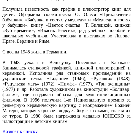
Получила известность как график и иллюстратор книг для
детей. Оформила сказки-пьесы О. Олеся «Приключения
бабушки», «Бабушка в гостях у медведя» и «Медведь в гостях
у бабушки», книгу «Цветок счастья» Т. Билецкой, книжки
«Зуб времени», «Ивасик-Телесик», ряд учебных пособий и
школьных учебников. Участвовала в выставках во Львове,
Праге, Берлине и Риме.
С весны 1945 жила в Германии.
В 1948 уехала в Венесуэлу. Поселилась в Каракасе.
Занималась станковой графикой, книжной иллюстрацией и
керамикой. Исполнила ряд станковых произведений на
украинские темы: «Гадание» (1946), «Русалки» (1948),
«Гуцульска мать» (1972), «Нимфа» (1977), «Три женщины»
(1977) и др. Работала художником на киностудии «Боливар-
фильм», где создавала образы для мультипликационных
фильмов. В 1956 получила 1-ю Национальную премию за
рельефную керамическую картину, с изображением Божией
Матери, которая укрывает лодку-чайку с казаками, спасая их
от турок. В 1980 была награждена медалью ЮНЕСКО за
иллюстрации к детским книгам.
Возврат к списку