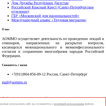
Дом Дружбы Республики Дагестан
Российский Красный Крест (Санкт-Петербургское
отделение)
ГБУ «Московский дом национальностей»
Международный альянс «Трудовая миграция»
О нас
АОММО осуществляет деятельность по проведению лекций и
семинаров, направленных на раскрытие вопросов,
касающихся межнационального и межконфессионального
согласия и сохранению многообразия народов Российской
Федерации.
Свяжитесь с нами
+7(911)904-856-09-12 Россия, Санкт-Петербург
mail@aommo.ru
©
Ассоциация организаций по реализации национальных
проектов и достижению национальных целей развития
олжая использовать сайт, вы соглашаетесь с
политикой использования
файлов