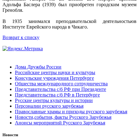
Адольфа Баслера (1939) был приобретен городским музеем
Гренобля.
В 1935 занимался преподавательской деятельностьюв
Институте Еврейского народа в Чикаго.
Возврат к списку
Дома Дружбы России
Российские центры науки и культуры
Консульские учреждения Петербурге
Общества международного сотрудничества
Представительства с/б РФ при Президенте
Представительства с/б РФ в Петербурге
Русские центры культуры и истории
Персоналии русского зарубежья
Православные храмы и приходы русского зарубежья
Новости,события, факты Русского Зарубежья
Анонсы мероприятий Русского Зарубежья
Новости