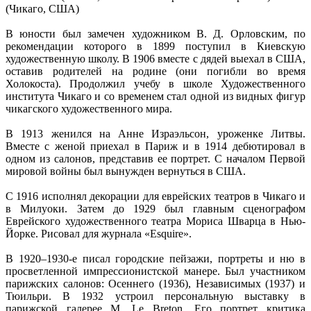
(Чикаго, США)
В юности был замечен художником В. Д. Орловским, по
рекомендации которого в 1899 поступил в Киевскую
художественную школу. В 1906 вместе с дядей выехал в США,
оставив родителей на родине (они погибли во время
Холокоста). Продолжил учебу в школе Художественного
института Чикаго и со временем стал одной из видных фигур
чикагского художественного мира.
В 1913 женился на Анне Израэльсон, уроженке Литвы.
Вместе с женой приехал в Париж и в 1914 дебютировал в
одном из салонов, представив ее портрет. С началом Первой
мировой войны был вынужден вернуться в США.
С 1916 исполнял декорации для еврейских театров в Чикаго и
в Милуоки. Затем до 1929 был главным сценографом
Еврейского художественного театра Мориса Шварца в Нью-
Йорке. Рисовал для журнала «Esquire».
В 1920–1930-е писал городские пейзажи, портреты и ню в
просветленной импрессионистской манере. Был участником
парижских салонов: Осеннего (1936), Независимых (1937) и
Тюильри. В 1932 устроил персональную выставку в
парижской галерее M. Le Breton. Его портрет критика