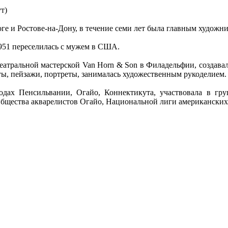
т)
ге и Ростове-на-Дону, в течение семи лет была главным художни
951 переселилась с мужем в США.
атральной мастерской Van Horn & Son в Филадельфии, создава
ты, пейзажи, портреты, занималась художественным рукоделием.
одах Пенсильвании, Огайо, Коннектикута, участвовала в гр
бщества акварелистов Огайо, Национальной лиги американских