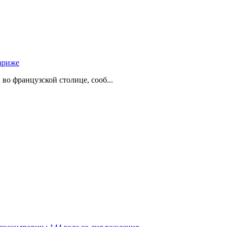
ариже
о французской столице, сооб...