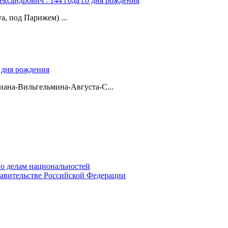
ександрович : 144 года со дня рождения
а, под Парижем) ...
о дня рождения
ана-Вильгельмина-Августа-С...
о делам национальностей
авительстве Российской Федерации