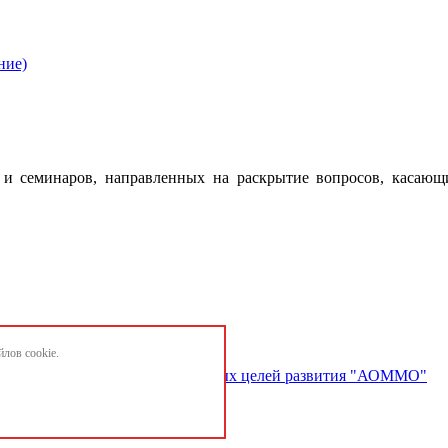
ние)
 семинаров, направленных на раскрытие вопросов, касающ
лов cookie.
ектов и достижению национальных целей развития "АОММО"