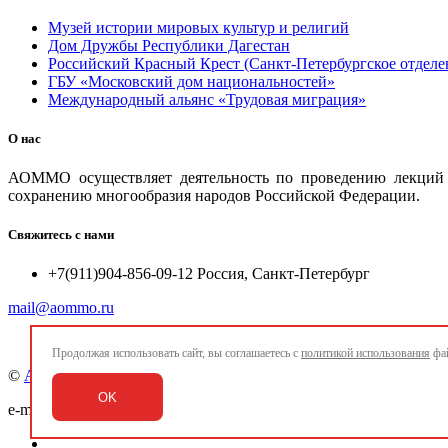
Музей истории мировых культур и религий
Дом Дружбы Республики Дагестан
Российский Красный Крест (Санкт-Петербургское отделе
ГБУ «Московский дом национальностей»
Международный альянс «Трудовая миграция»
О нас
АОММО осуществляет деятельность по проведению лекций и
сохранению многообразия народов Российской Федерации.
Свяжитесь с нами
+7(911)904-856-09-12 Россия, Санкт-Петербург
mail@aommo.ru
Продолжая использовать сайт, вы соглашаетесь с
политикой использования
фай
©
Ассоциация организаций по реализации национальных про
OK
e-mail:
mail@aommo.ru