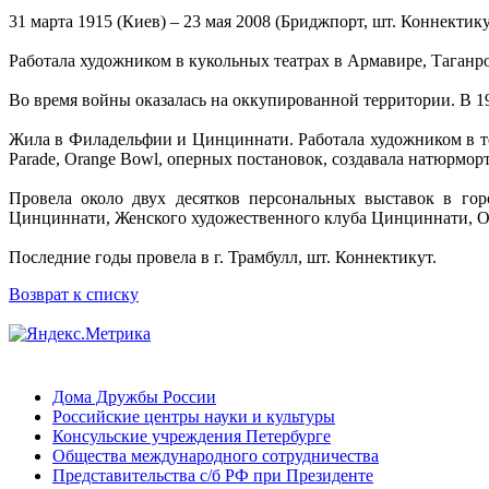
31 марта 1915 (Киев) – 23 мая 2008 (Бриджпорт, шт. Коннектику
Работала художником в кукольных театрах в Армавире, Таганро
Во время войны оказалась на оккупированной территории. В 1
Жила в Филадельфии и Цинциннати. Работала художником в те
Parade, Orange Bowl, оперных постановок, создавала натюрмор
Провела около двух десятков персональных выставок в гор
Цинциннати, Женского художественного клуба Цинциннати, О
Последние годы провела в г. Трамбулл, шт. Коннектикут.
Возврат к списку
Дома Дружбы России
Российские центры науки и культуры
Консульские учреждения Петербурге
Общества международного сотрудничества
Представительства с/б РФ при Президенте