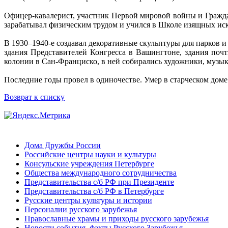
Офицер-кавалерист, участник Первой мировой войны и Гражд
зарабатывал физическим трудом и учился в Школе изящных иск
В 1930–1940-е создавал декоративные скульптуры для парков
здания Представителей Конгресса в Вашингтоне, здания поч
колонии в Сан-Франциско, в ней собирались художники, музык
Последние годы провел в одиночестве. Умер в старческом доме
Возврат к списку
Дома Дружбы России
Российские центры науки и культуры
Консульские учреждения Петербурге
Общества международного сотрудничества
Представительства с/б РФ при Президенте
Представительства с/б РФ в Петербурге
Русские центры культуры и истории
Персоналии русского зарубежья
Православные храмы и приходы русского зарубежья
Новости,события, факты Русского Зарубежья