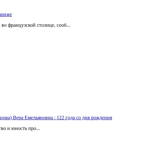
ариже
о французской столице, сооб...
цова) Вера Емельяновна : 122 года со дня рождения
во и юность про...