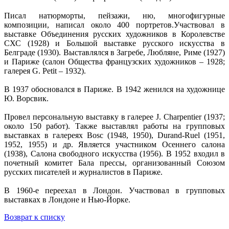
Писал натюрморты, пейзажи, ню, многофигурные
композиции, написал около 400 портретов.Участвовал в
выставке Объединения русских художников в Королевстве
СХС (1928) и Большой выставке русского искусства в
Белграде (1930). Выставлялся в Загребе, Любляне, Риме (1927)
и Париже (салон Общества французских художников – 1928;
галерея G. Petit – 1932).
В 1937 обосновался в Париже. В 1942 женился на художнице
Ю. Ворсвик.
Провел персональную выставку в галерее J. Charpentier (1937;
около 150 работ). Также выставлял работы на групповых
выставках в галереях Bosc (1948, 1950), Durand-Ruel (1951,
1952, 1955) и др. Является участником Осеннего салона
(1938), Салона свободного искусства (1956). В 1952 входил в
почетный комитет Бала прессы, организованный Союзом
русских писателей и журналистов в Париже.
В 1960-е переехал в Лондон. Участвовал в групповых
выставках в Лондоне и Нью-Йорке.
Возврат к списку