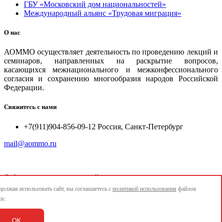
ГБУ «Московский дом национальностей»
Международный альянс «Трудовая миграция»
О нас
АОММО осуществляет деятельность по проведению лекций и
семинаров, направленных на раскрытие вопросов,
касающихся межнационального и межконфессионального
согласия и сохранению многообразия народов Российской
Федерации.
Свяжитесь с нами
+7(911)904-856-09-12 Россия, Санкт-Петербург
mail@aommo.ru
©
Ассоциация организаций по реализации национальных
проектов и достижению национальных целей развития
олжая использовать сайт, вы соглашаетесь с
политикой использования
файлов
"АОММО"
ie.
e-mail:
mail@aommo.ru
OK