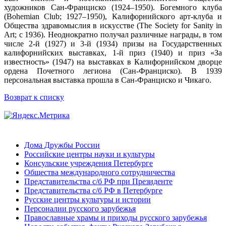
художников Сан-Франциско (1924–1950). Богемного клуба
(Bohemian Club; 1927–1950), Калифорнийского арт-клуба и
Общества здравомыслия в искусстве (The Society for Sanity in
Art; с 1936). Неоднократно получал различные награды, в том
числе 2-й (1927) и 3-й (1934) призы на Государственных
калифорнийских выставках, 1-й приз (1940) и приз «За
известность» (1947) на выставках в Калифорнийском дворце
ордена Почетного легиона (Сан-Франциско). В 1939
персональная выставка прошла в Сан-Франциско и Чикаго.
Возврат к списку
Дома Дружбы России
Российские центры науки и культуры
Консульские учреждения Петербурге
Общества международного сотрудничества
Представительства с/б РФ при Президенте
Представительства с/б РФ в Петербурге
Русские центры культуры и истории
Персоналии русского зарубежья
Православные храмы и приходы русского зарубежья