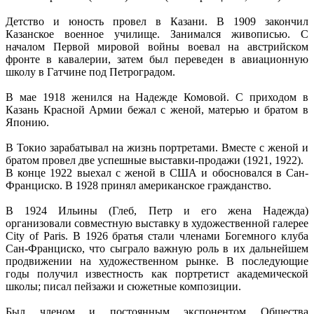
Детство и юность провел в Казани. В 1909 закончил
Казанское военное училище. Занимался живописью. С
началом Первой мировой войны воевал на австрийском
фронте в кавалерии, затем был переведен в авиационную
школу в Гатчине под Петроградом.
В мае 1918 женился на Надежде Комовой. С приходом в
Казань Красной Армии бежал с женой, матерью и братом в
Японию.
В Токио зарабатывал на жизнь портретами. Вместе с женой и
братом провел две успешные выставки-продажи (1921, 1922).
В конце 1922 выехал с женой в США и обосновался в Сан-
Франциско. В 1928 принял американское гражданство.
В 1924 Ильины (Глеб, Петр и его жена Надежда)
организовали совместную выставку в художественной галерее
City of Paris. В 1926 братья стали членами Богемного клуба
Сан-Франциско, что сыграло важную роль в их дальнейшем
продвижении на художественном рынке. В последующие
годы получил известность как портретист академической
школы; писал пейзажи и сюжетные композиции.
Был членом и постоянным экспонентом Общества