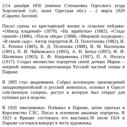
2/14 декабря 1850 (имение Степановка Одесского уезда
Херсонской губ., ныне Одесская обл.) – 2 марта 1929
(Сараево, Босния)
Писал сцены из крестьянской жизни и сельские пейзажи:
«Объезд владений» (1879), «На заработки» (1882), «Стадо
свиней» (1886), «После обеда» (1888), «Мировой посредник»,
«В своем саду». Автор портретов И. П. Похитонова (1882), И.
Е. Репина (1885), В. Д. Поленова (1888), В. М. Васнецова
(1891), П. И. Чайковского (1893), А. Н. Бенуа (1897), Ф. И.
Шаляпина (1903), Е. Ф. Направника (1907), П. А. Нилуса
(1917). Создал множество портретов своей дочери Марии –
оперной певицы, основательницы Русской частной оперы в
Париже.
В 1895 стал академиком. Собрал коллекцию произведений
западноевропейской и русской живописи, основал в Одессе
собственную галерею, доступ в которую был открыт для
публики раз в неделю.
В 1920 эмигрировал. Побывал в Париже, затем приехал в
Королевство СХС. Писал в основном заказные портреты. В
1923 в Вршаве состоялась его выставка.30 июля 1924 в
Париже состоялся концерт в честь художника.