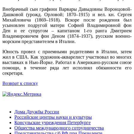
Внебрачный сын графини Варвары Давыдовны Воронцовой-
Дашковой (урожд. Орловой; 1870–1915) и вел. кн. Сергея
Михайловича (1869–1918). Вскоре после рождения был
усыновлен подругой матери Софией Владимировной фон
Ден и ее супругом – капитаном 1-го ранга Дмитрием
Владимировичем фон Деном (1874–1937), русским военно-
морским представителем в Италии.
Юность провел с приемными родителями в Италии, затем
жил в США. Как художник-акварелист участвовал во многих
выставках в Нью-Йорке. Работал в Американо-русском союзе
помощи, в течение ряда лет исполнял обязанности его
секретаря.
Возврат к списку
Дома Дружбы России
Российские центры науки и культуры
Консульские учреждения Петербурге
Общества международного сотрудничества
Представительства с/б РФ при Президенте