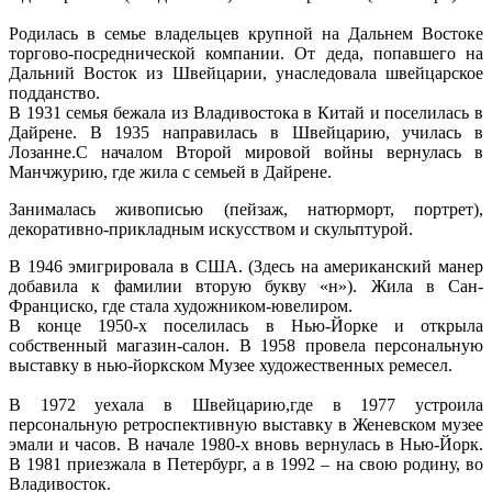
Родилась в семье владельцев крупной на Дальнем Востоке
торгово-посреднической компании. От деда, попавшего на
Дальний Восток из Швейцарии, унаследовала швейцарское
подданство.
В 1931 семья бежала из Владивостока в Китай и поселилась в
Дайрене. В 1935 направилась в Швейцарию, училась в
Лозанне.С началом Второй мировой войны вернулась в
Манчжурию, где жила с семьей в Дайрене.
Занималась живописью (пейзаж, натюрморт, портрет),
декоративно-прикладным искусством и скульптурой.
В 1946 эмигрировала в США. (Здесь на американский манер
добавила к фамилии вторую букву «н»). Жила в Сан-
Франциско, где стала художником-ювелиром.
В конце 1950-х поселилась в Нью-Йорке и открыла
собственный магазин-салон. В 1958 провела персональную
выставку в нью-йоркском Музее художественных ремесел.
В 1972 уехала в Швейцарию,где в 1977 устроила
персональную ретроспективную выставку в Женевском музее
эмали и часов. В начале 1980-х вновь вернулась в Нью-Йорк.
В 1981 приезжала в Петербург, а в 1992 – на свою родину, во
Владивосток.