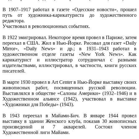
В 1907–1917 работал в газете «Одесские новости», прошел
путь от художника-карикатуриста до художественного
редактора.
Участвовал в революционных событиях.
В 1922 эмигрировал. Некоторое время провел в Париже, затем
переехал в США. Жил в Нью-Йорке. Рисовал для газет «Daily
Mirror», «Daily News» и др.; в 1931–1943 работал в
художественном отделе газеты «New York News». Как
карикатурист и иллюстратор сотрудничал с разными
издательствами, иллюстрировал, в частности, книги русских
писателей.
В марте 1930 провел в Art Centеr в Нью-Йорке выставку своих
живописных работ, посвященных русской революции.
Выставлялся в обществе «Салоны Америки» (1932–1946) и в
Художественном альянсе (1942), участвовал в выставке
«Художники для Победы» (1943).
В 1943 переехал в Майами-Бич. В январе 1944 провел
выставку в здании Женского клуба, показав 30 живописных
произведений и 7 акварелей. Состоял членом
Художественной лиги Майами.