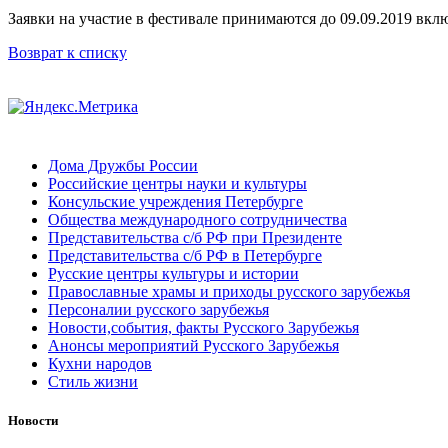
Заявки на участие в фестивале принимаются до 09.09.2019 вкл
Возврат к списку
Дома Дружбы России
Российские центры науки и культуры
Консульские учреждения Петербурге
Общества международного сотрудничества
Представительства с/б РФ при Президенте
Представительства с/б РФ в Петербурге
Русские центры культуры и истории
Православные храмы и приходы русского зарубежья
Персоналии русского зарубежья
Новости,события, факты Русского Зарубежья
Анонсы мероприятий Русского Зарубежья
Кухни народов
Стиль жизни
Новости