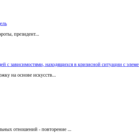
дель
роты, президент...
 с зависимостями, находящихся в кризисной ситуации с элеме
жку на основе искусств...
ьных отношений - повторение ...