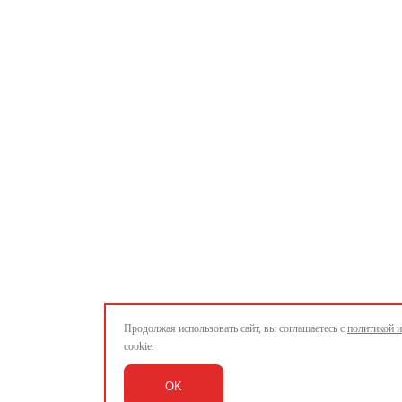
Продолжая использовать сайт, вы соглашаетесь с
политикой 
cookie.
OK