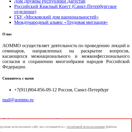
Дом Дружбы Республики Дагестан
Российский Красный Крест (Санкт-Петербургское
отделение)
ГБУ «Московский дом национальностей»
Международный альянс «Трудовая миграция»
О нас
АОММО осуществляет деятельность по проведению лекций и
семинаров, направленных на раскрытие вопросов,
касающихся межнационального и межконфессионального
согласия и сохранению многообразия народов Российской
Федерации.
Свяжитесь с нами
+7(911)904-856-09-12 Россия, Санкт-Петербург
mail@aommo.ru
©
Ассоциация организаций по реализации национальных
проектов и достижению национальных целей развития
олжая использовать сайт, вы соглашаетесь с
политикой использования
файлов
"АОММО"