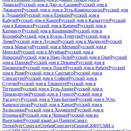
Дамаске
Русский дом в Дар-эс-Саламе
Русский дом в
Джакарте
Русский дом в дом в Усть-Каменогорске
Русский дом
в Душанбе
Русский дом в Ереване
Русский дом в
Кабуле
Русский дом в Каире
Русский дом в Калькутте
Русский
дом в Каракасе
Русский дом в Карачи
Русский дом в
Катманду
Русский дом в Кишиневе
Русский дом в
Коломбо
Русский дом в Куала-Лумпуре
Русский дом в
Лиме
Русский дом в Лусаке
Русский дом в Мадриде
Русский
дом в Манагуа
Русский дом в Мехико
Русский дом в
Минске
Русский дом в Мумбаи
Русский дом в
Никосии
Русский дом в Нью-Дели
Русский дом в Оше
Русский
дом в Париже
Русский дом в Пекине
Русский дом в
Пномпене
Русский дом в Праге
Русский дом в Рабате
Русский
дом в Риме
Русский дом в Сантьяго
Русский дом в
Сингапуре
Русский дом в Софии
Русский дом в
Сухуме
Русский дом в Ташкенте
Русский дом в
Тегеране
Русский дом в Тель-Авиве
Русский дом в
Тривандруме
Русский дом в Тунисе
Русский дом в
Уагадугу
Русский дом в Улан-Баторе
Русский дом в Усть-
Каменогорске
Русский дом в Ханое
Русский дом в
Хельсинки
Русский дом в Ходженте
Русский дом в
Цхинвале
Русский дом в Ченнаи
Русский дом во
Вьентьяне
Русский язык
Сад Памяти
Санкт-
Петербург
Сенегал
Сербия
Сингапур
Сирия
СКФУ
СМИ о
нас
СМР
СНГ
Соглашение
Соотечественники
Сотрудничество
Соц