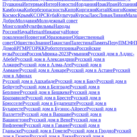
Пушкина
Интервью
ИнтерНовости
Иордания
Ирак
Иран
Испания
Камбоджа
Кибербезопасность
Кипр
Киргизия
Китай
Книги
Комме
Космос
Крым
КСОРС
Куба
Культура
Курсы
Лаос
Ливан
Ливия
Мала
Добро
Молдавия
Молодежный совет
Монголия
Мультфильмы
Народы
России
Наука
Непал
Никарагуа
Новое
поколение
Норвегия
Образование
Общественный
совет
ОбществоЗнание
Пакистан
Палестина
Память
Перу
ПМЭФ
П
Домой
РГМ
РГО
РКК
Робототехника
Российские
вузы
Россия
РоссияАфрика-2023
Румыния
Русский дом в Аддис-
Абебе
Русский дом в Александрии
Русский дом в
Алжире
Русский дом в Алма-Ате
Русский дом в
Аммане
Русский дом в Анкаре
Русский дом в Астане
Русский
дом в Афинах
Русский дом в Ашхабаде
Русский дом в Баку
Русский дом в
Бейруте
Русский дом в Белграде
Русский дом в
Берлине
Русский дом в Бишкеке
Русский дом в
Браззавиле
Русский дом в Бресте
Русский дом в
Брюсселе
Русский дом в Будапеште
Русский дом в
Бухаресте
Русский дом в Буэнос-Айресе
Русский дом в
Валлетте
Русский дом в Варшаве
Русский дом в
Вашингтоне
Русский дом в Вене
Русский дом в
Вифлееме
Русский дом в Гаване
Русский дом в
Гданьске
Русский дом в Гомеле
Русский дом в Гродно
Русский
дом в Гюмри
Русский дом в Дакке
Русский дом в