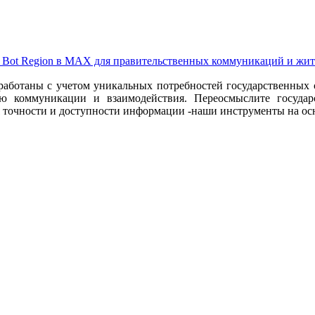
 Вot Region в MAX для правительственных коммуникаций и жите
зработаны с учетом уникальных потребностей государственных с
ю коммуникации и взаимодействия. Переосмыслите госуда
 точности и доступности информации -наши инструменты на осн