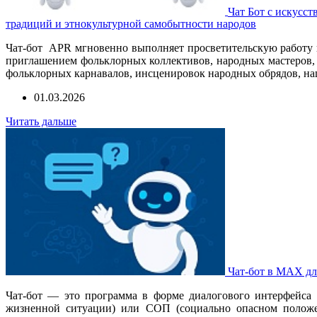
Чат Бот с искусс
традиций и этнокультурной самобытности народов
Чат-бот APR мгновенно выполняет просветительскую работу в
приглашением фольклорных коллективов, народных мастеров, 
фольклорных карнавалов, инсценировок народных обрядов, на
01.03.2026
Читать дальше
Чат-бот в MAX дл
Чат-бот — это программа в форме диалогового интерфейса
жизненной ситуации) или СОП (социально опасном положен