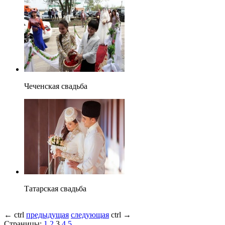
Чеченская свадьба
Татарская свадьба
←
ctrl
предыдущая
следующая
ctrl
→
Страницы:
1
2
3
4
5