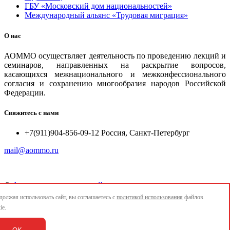
ГБУ «Московский дом национальностей»
Международный альянс «Трудовая миграция»
О нас
АОММО осуществляет деятельность по проведению лекций и
семинаров, направленных на раскрытие вопросов,
касающихся межнационального и межконфессионального
согласия и сохранению многообразия народов Российской
Федерации.
Свяжитесь с нами
+7(911)904-856-09-12 Россия, Санкт-Петербург
mail@aommo.ru
©
Ассоциация организаций по реализации национальных
проектов и достижению национальных целей развития
олжая использовать сайт, вы соглашаетесь с
политикой использования
файлов
"АОММО"
ie.
e-mail:
mail@aommo.ru