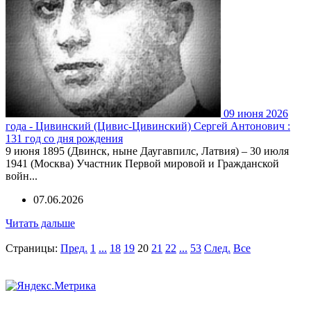
09 июня 2026
года - Цивинский (Цивис-Цивинский) Сергей Антонович :
131 год со дня рождения
9 июня 1895 (Двинск, ныне Даугавпилс, Латвия) – 30 июля
1941 (Москва) Участник Первой мировой и Гражданской
войн...
07.06.2026
Читать дальше
Страницы:
Пред.
1
...
18
19
20
21
22
...
53
След.
Все