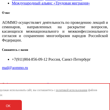
Международный альянс «Трудовая миграция»
О нас
АОММО осуществляет деятельность по проведению лекций и
семинаров, направленных на раскрытие вопросов,
касающихся межнационального и межконфессионального
согласия и сохранению многообразия народов Российской
Федерации.
Свяжитесь с нами
+7(911)904-856-09-12 Россия, Санкт-Петербург
mail@aommo.ru
©
Ассоциация организаций по реализации национальных
проектов и достижению национальных целей развития
олжая использовать сайт, вы соглашаетесь с
политикой использования
файлов
"АОММО"
ie.
e-mail:
mail@aommo.ru
OK