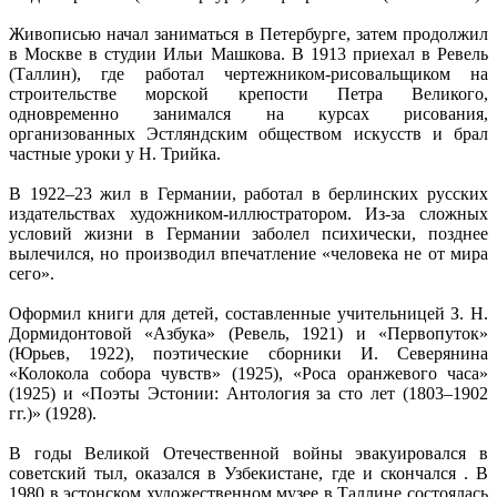
Живописью начал заниматься в Петербурге, затем продолжил
в Москве в студии Ильи Машкова. В 1913 приехал в Ревель
(Таллин), где работал чертежником-рисовальщиком на
строительстве морской крепости Петра Великого,
одновременно занимался на курсах рисования,
организованных Эстляндским обществом искусств и брал
частные уроки у Н. Трийка.
В 1922–23 жил в Германии, работал в берлинских русских
издательствах художником-иллюстратором. Из-за сложных
условий жизни в Германии заболел психически, позднее
вылечился, но производил впечатление «человека не от мира
сего».
Оформил книги для детей, составленные учительницей З. Н.
Дормидонтовой «Азбука» (Ревель, 1921) и «Первопуток»
(Юрьев, 1922), поэтические сборники И. Северянина
«Колокола собора чувств» (1925), «Роса оранжевого часа»
(1925) и «Поэты Эстонии: Антология за сто лет (1803–1902
гг.)» (1928).
В годы Великой Отечественной войны эвакуировался в
советский тыл, оказался в Узбекистане, где и скончался . В
1980 в эстонском художественном музее в Таллине состоялась