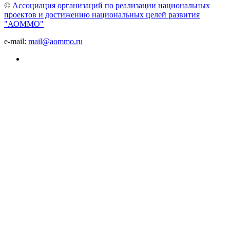
©
Ассоциация организаций по реализации национальных
проектов и достижению национальных целей развития
"АОММО"
e-mail:
mail@aommo.ru