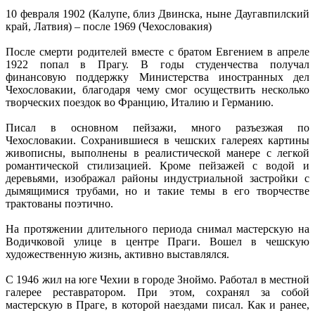
10 февраля 1902 (Калупе, близ Двинска, ныне Даугавпилский
край, Латвия) – после 1969 (Чехословакия)
После смерти родителей вместе с братом Евгением в апреле
1922 попал в Прагу. В годы студенчества получал
финансовую поддержку Министерства иностранных дел
Чехословакии, благодаря чему смог осуществить несколько
творческих поездок во Францию, Италию и Германию.
Писал в основном пейзажи, много разъезжая по
Чехословакии. Сохранившиеся в чешских галереях картины
живописны, выполнены в реалистической манере с легкой
романтической стилизацией. Кроме пейзажей с водой и
деревьями, изображал районы индустриальной застройки с
дымящимися трубами, но и такие темы в его творчестве
трактованы поэтично.
На протяжении длительного периода снимал мастерскую на
Водичковой улице в центре Праги. Вошел в чешскую
художественную жизнь, активно выставлялся.
С 1946 жил на юге Чехии в городе Зноймо. Работал в местной
галерее реставратором. При этом, сохранял за собой
мастерскую в Праге, в которой наездами писал. Как и ранее,