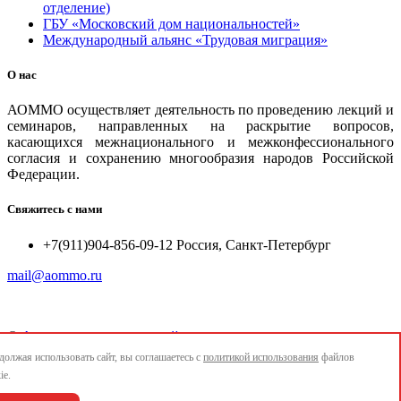
отделение)
ГБУ «Московский дом национальностей»
Международный альянс «Трудовая миграция»
О нас
АОММО осуществляет деятельность по проведению лекций и
семинаров, направленных на раскрытие вопросов,
касающихся межнационального и межконфессионального
согласия и сохранению многообразия народов Российской
Федерации.
Свяжитесь с нами
+7(911)904-856-09-12 Россия, Санкт-Петербург
mail@aommo.ru
©
Ассоциация организаций по реализации национальных
проектов и достижению национальных целей развития
олжая использовать сайт, вы соглашаетесь с
политикой использования
файлов
"АОММО"
ie.
e-mail:
mail@aommo.ru