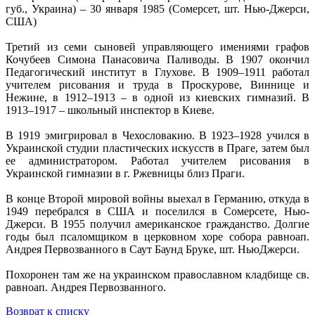
губ., Украина) – 30 января 1985 (Сомерсет, шт. Нью-Джерси,
США)
Третий из семи сыновей управляющего имениями графов
Кочубеев Симона Панасовича Паливоды. В 1907 окончил
Педагогический институт в Глухове. В 1909–1911 работал
учителем рисования и труда в Проскурове, Виннице и
Нежине, в 1912–1913 – в одной из киевских гимназий. В
1913–1917 – школьный инспектор в Киеве.
В 1919 эмигрировал в Чехословакию. В 1923–1928 учился в
Украинской студии пластических искусств в Праге, затем был
ее администратором. Работал учителем рисования в
Украинской гимназии в г. Ржевницы близ Праги.
В конце Второй мировой войны выехал в Германию, откуда в
1949 перебрался в США и поселился в Сомерсете, Нью-
Джерси. В 1955 получил американское гражданство. Долгие
годы был псаломщиком в церковном хоре собора равноап.
Андрея Первозванного в Саут Баунд Бруке, шт. НьюДжерси.
Похоронен там же на украинском православном кладбище св.
равноап. Андрея Первозванного.
Возврат к списку